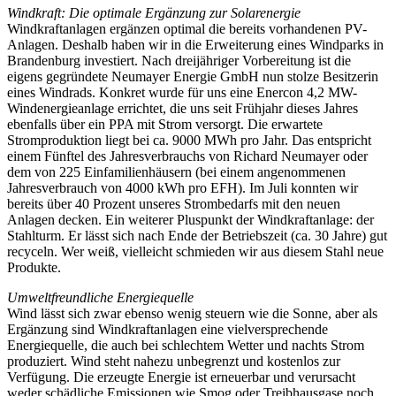
Windkraft: Die optimale Ergänzung zur Solarenergie
Windkraftanlagen ergänzen optimal die bereits vorhandenen PV-
Anlagen. Deshalb haben wir in die Erweiterung eines Windparks in
Brandenburg investiert. Nach dreijähriger Vorbereitung ist die
eigens gegründete Neumayer Energie GmbH nun stolze Besitzerin
eines Windrads. Konkret wurde für uns eine Enercon 4,2 MW-
Windenergieanlage errichtet, die uns seit Frühjahr dieses Jahres
ebenfalls über ein PPA mit Strom versorgt. Die erwartete
Stromproduktion liegt bei ca. 9000 MWh pro Jahr. Das entspricht
einem Fünftel des Jahresverbrauchs von Richard Neumayer oder
dem von 225 Einfamilienhäusern (bei einem angenommenen
Jahresverbrauch von 4000 kWh pro EFH). Im Juli konnten wir
bereits über 40 Prozent unseres Strombedarfs mit den neuen
Anlagen decken. Ein weiterer Pluspunkt der Windkraftanlage: der
Stahlturm. Er lässt sich nach Ende der Betriebszeit (ca. 30 Jahre) gut
recyceln. Wer weiß, vielleicht schmieden wir aus diesem Stahl neue
Produkte.
Umweltfreundliche Energiequelle
Wind lässt sich zwar ebenso wenig steuern wie die Sonne, aber als
Ergänzung sind Windkraftanlagen eine vielversprechende
Energiequelle, die auch bei schlechtem Wetter und nachts Strom
produziert. Wind steht nahezu unbegrenzt und kostenlos zur
Verfügung. Die erzeugte Energie ist erneuerbar und verursacht
weder schädliche Emissionen wie Smog oder Treibhausgase noch