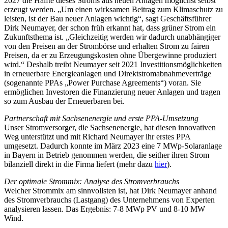
2027 die Hälfte dieses Stroms aus neuen Anlagen möglichst selbst
erzeugt werden. „Um einen wirksamen Beitrag zum Klimaschutz zu
leisten, ist der Bau neuer Anlagen wichtig“, sagt Geschäftsführer
Dirk Neumayer, der schon früh erkannt hat, dass grüner Strom ein
Zukunftsthema ist. „Gleichzeitig werden wir dadurch unabhängiger
von den Preisen an der Strombörse und erhalten Strom zu fairen
Preisen, da er zu Erzeugungskosten ohne Übergewinne produziert
wird.“ Deshalb treibt Neumayer seit 2021 Investitionsmöglichkeiten
in erneuerbare Energieanlagen und Direktstromabnahmeverträge
(sogenannte PPAs „Power Purchase Agreements“) voran. Sie
ermöglichen Investoren die Finanzierung neuer Anlagen und tragen
so zum Ausbau der Erneuerbaren bei.
Partnerschaft mit Sachsenenergie und erste PPA-Umsetzung
Unser Stromversorger, die Sachsenenergie, hat diesen innovativen
Weg unterstützt und mit Richard Neumayer ihr erstes PPA
umgesetzt. Dadurch konnte im März 2023 eine 7 MWp-Solaranlage
in Bayern in Betrieb genommen werden, die seither ihren Strom
bilanziell direkt in die Firma liefert (mehr dazu
hier
).
Der optimale Strommix: Analyse des Stromverbrauchs
Welcher Strommix am sinnvollsten ist, hat Dirk Neumayer anhand
des Stromverbrauchs (Lastgang) des Unternehmens von Experten
analysieren lassen. Das Ergebnis: 7-8 MWp PV und 8-10 MW
Wind.