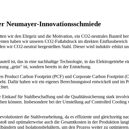
er Neumayer-Innovationsschmiede
tten wir den Ehrgeiz und die Motivation, ein CO2-neutrales Bauteil he
enten haben wir unseren CO2-Fußabdruck im direkten Einflussbereich u
en wir CO2-neutral hergestellten Stahl. Dieser wird induktiv erhitzt 
uteil ist, das in eine nachhaltige Technologie, in das Elektrogetriebe
tzung „grün“ ist, sondern bereits in der Entstehung.
eren Product Carbon Footprint (PCF) und Corporate Carbon Footprint (C
teht. Dafür haben wir ein eigenes Berechnungstool entwickelt und im 
htet.
r Einkauf für Stahlbeschaffung und die Qualitätssicherung stark invol
eichen können. Insbesondere bei der Umstellung auf Controlled Cooling
revolutioniert die Stahlverarbeitung, da es effiziente und gleichzeitig
sstoß und optimalerweise auch die Gesamtkosten in der Produktion lang
lbändern und Isolationsbehältern, um den Prozess weiter zu optimieren