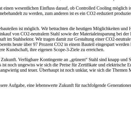
t einen wesentlichen Einfluss darauf, ob Controlled Cooling möglich i
rmebehandelt zu werden, zum anderen ist es ein CO2-reduziert produzier
auteilen ist möglich. Wir betrachten die heutigen Möglichkeiten und 
inkauf von CO2-neutralem Stahl sowie der Materialeinsparung bei der B
aft im Stahlsektor. Wir tragen damit zur Gestaltung einer CO2-neutral
 bereits heute über 97 Prozent CO2 in einem Bauteil eingespart werde
ere Kundschaft, ihre eigenen Scope-3-Ziele zu erreichen.
 Zukunft. Verfügbare Kontingente an „grünem“ Stahl sind knapp und St
st noch ungewiss wie sich die Preise für Zertifikate und elektrische E
langwierig und teuer. Überhaupt ist noch unklar, wie sich die Themen 
nsere Aufgabe, eine lebenswerte Zukunft für nachfolgende Generatione