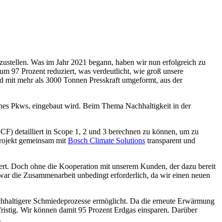
rzustellen. Was im Jahr 2021 begann, haben wir nun erfolgreich zu
m 97 Prozent reduziert, was verdeutlicht, wie groß unsere
und mit mehr als 3000 Tonnen Presskraft umgeformt, aus der
 eines Pkws, eingebaut wird. Beim Thema Nachhaltigkeit in der
CF) detailliert in Scope 1, 2 und 3 berechnen zu können, um zu
Projekt gemeinsam mit
Bosch Climate Solutions
transparent und
viert. Doch ohne die Kooperation mit unserem Kunden, der dazu bereit
 war die Zusammenarbeit unbedingt erforderlich, da wir einen neuen
 nachhaltigere Schmiedeprozesse ermöglicht. Da die erneute Erwärmung
fristig. Wir können damit 95 Prozent Erdgas einsparen. Darüber
.