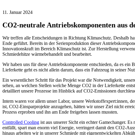
11. Januar 2024
CO2-neutrale Antriebskomponenten aus d
Wir treffen alle Entscheidungen in Richtung Klimaschutz. Deshalb ha
Ende geführt. Bereits in der Serienproduktion dieser Antriebskompon
Innovationskraft im Bereich Klimaschutz ist. Zur Herstellung verwend
Schmiedehitze wärmebehandelt und bearbeitet.
Wir haben uns für diese Antriebskomponente entschieden, da es ein Ba
Lieferkette geht es nicht allein darum, dass ein Fahrzeug in seiner Nu
Ein wesentlicher Schritt für das Projekt war die Notwendigkeit, uns
sehen, an welchen Stellen welche Menge CO2 in der Lieferkette ents
detailliert unsere Prozesse im Hinblick auf CO2-Emissionen durchleuc
Intern waren vor allem unser Labor, unsere Werkstoffexpert:innen, de
ist, CO2-Einsparprojekte anzugehen, hätten wir unser Ziel nicht err
Prozess erproben und ihn am Ende freigeben lassen mussten.
Controlled Cooling
ist aus unserer Sicht ein echter Gamechanger. Es 
entfällt, spart man enorm viel Energie, verringert damit den CO2-Au
hinaus arbeiten wir in unserer Schmiede mit eigenentwickelten Abküh