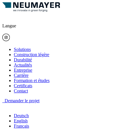
Langue
Solutions
Construction légère
Durabilité
Actualités
Entreprise
Carrière
Formation et études
Certificats
Contact
Demander le projet
Deutsch
English
Français